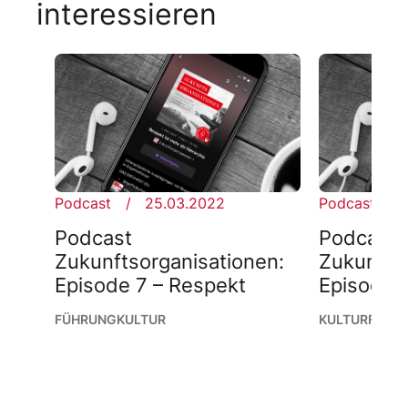
interessieren
Podcast
25.03.2022
Podcast
Podcast
Podcast
Zukunftsorganisationen:
Zukunfts
Episode 7 – Respekt
Episode 6
FÜHRUNG
KULTUR
KULTUR
FÜHR