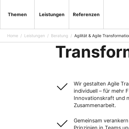
Themen
Leistungen
Referenzen
BERATUNG
Agilität &
Home
Leistungen
Beratung
Agilität & Agile Transformatio
Transfor
Wir gestalten Agile Tr
individuell – für mehr Fl
Innovationskraft und 
Zusammenarbeit.
Gemeinsam verankern w
Prinzipien in Teams u