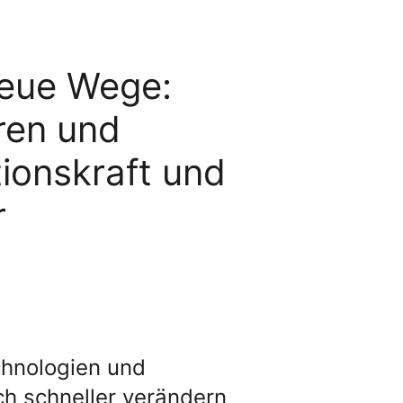
eue Wege:
uren und
tionskraft und
r
hnologien und
h schneller verändern