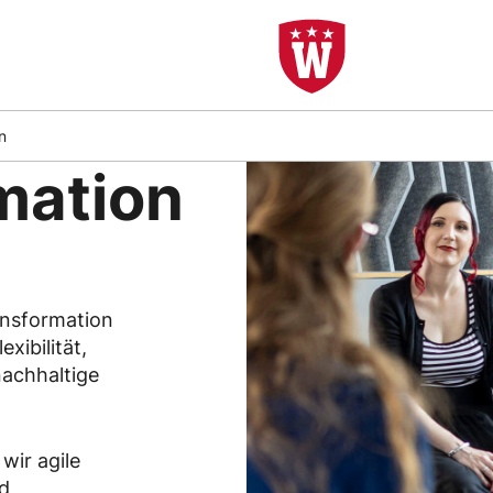
 Agile
n
mation
ansformation
exibilität,
nachhaltige
ir agile
nd