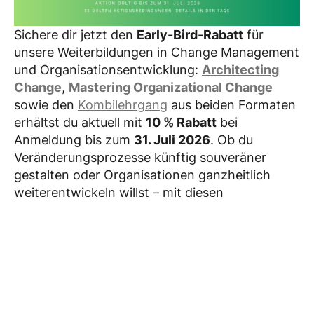
Sichere dir jetzt den
Early-Bird-Rabatt
für
unsere Weiterbildungen in Change Management
und Organisationsentwicklung:
Architecting
Change
,
Mastering Organizational Change
sowie den
Kombilehrgang
aus beiden Formaten
erhältst du aktuell mit
10 % Rabatt
bei
Anmeldung bis zum
31. Juli 2026
. Ob du
Veränderungsprozesse künftig souveräner
gestalten oder Organisationen ganzheitlich
weiterentwickeln willst – mit diesen
Weiterbildungen stärkst du dein Profil als
Change- und Organisationsprofi nachhaltig.
Jetzt anmelden! Es gelten die
Aktionsbedingungen.