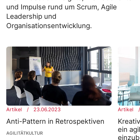
und Impulse rund um Scrum, Agile
Leadership und
Organisationsentwicklung.
Artikel
23.06.2023
Artikel
Anti-Pattern in Retrospektiven
Kreati
ein ag
AGILITÄT
KULTUR
einzub