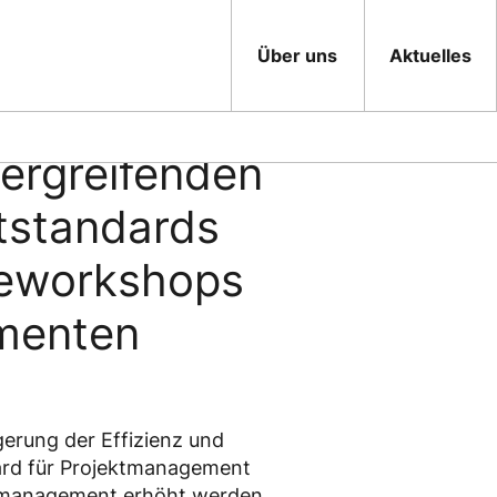
Über uns
Aktuelles
bergreifenden
tstandards
teworkshops
ementen
gerung der Effizienz und
ndard für Projektmanagement
ktmanagement erhöht werden.