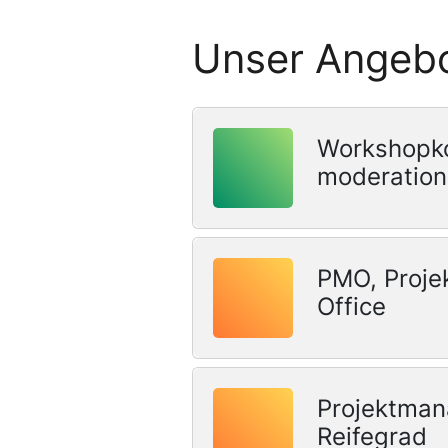
Unser Angeb
Workshopko
moderation
PMO, Proje
Office
Projektma
Reifegrad