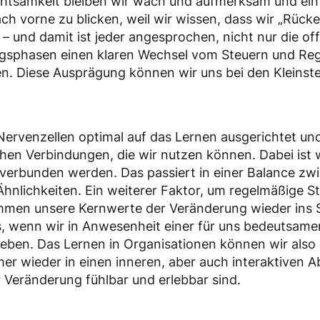
htsamkeit bleiben wir wach und aufmerksam und ein 
ach vorne zu blicken, weil wir wissen, dass wir „Rüc
 und damit ist jeder angesprochen, nicht nur die offi
ngsphasen einen klaren Wechsel vom Steuern und Re
n. Diese Ausprägung können wir uns bei den Kleinste
Nervenzellen optimal auf das Lernen ausgerichtet un
en Verbindungen, die wir nutzen können. Dabei ist wi
verbunden werden. Das passiert in einer Balance zw
nlichkeiten. Ein weiterer Faktor, um regelmäßige Sti
men unsere Kernwerte der Veränderung wieder ins Sp
ns, wenn wir in Anwesenheit einer für uns bedeutsam
rleben. Das Lernen in Organisationen können wir also 
er wieder in einen inneren, aber auch interaktiven 
 Veränderung fühlbar und erlebbar sind.