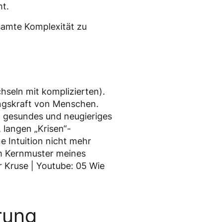
ht.
esamte Komplexität zu
hseln mit komplizierten).
lungskraft von Menschen.
in gesundes und neugieriges
 langen „Krisen“-
e Intuition nicht mehr
em Kernmuster meines
er Kruse | Youtube: 05 Wie
rung