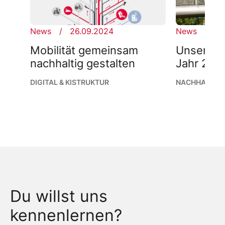
News
26.09.2024
News
11
Mobilität gemeinsam
Unser Fu
nachhaltig gestalten
Jahr 202
DIGITAL & KI
STRUKTUR
NACHHALTIGK
Du willst uns
kennenlernen?