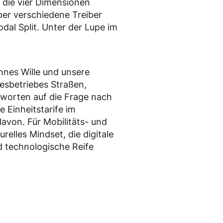
 die vier Dimensionen
aper verschiedene Treiber
odal Split. Unter der Lupe im
nes Wille und unsere
desbetriebes Straßen,
tworten auf die Frage nach
 Einheitstarife im
davon. Für Mobilitäts- und
elles Mindset, die digitale
d technologische Reife