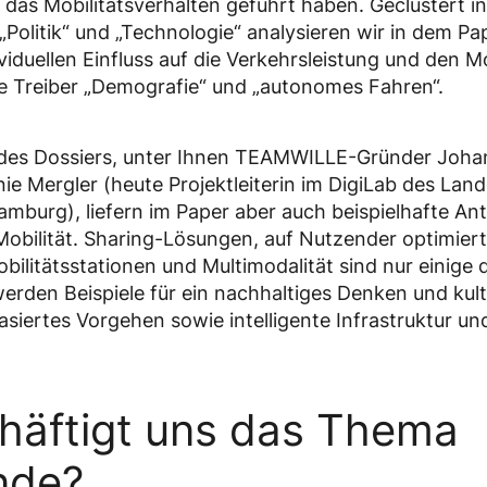
as Mobilitätsverhalten geführt haben. Geclustert in
, „Politik“ und „Technologie“ analysieren wir in dem P
viduellen Einfluss auf die Verkehrsleistung und den M
ie Treiber „Demografie“ und „autonomes Fahren“.
 des Dossiers, unter Ihnen TEAMWILLE-Gründer Johan
nie Mergler (heute Projektleiterin im DigiLab des Lan
mburg), liefern im Paper aber auch beispielhafte An
obilität. Sharing-Lösungen, auf Nutzender optimierte
bilitätsstationen und Multimodalität sind nur einige 
rden Beispiele für ein nachhaltiges Denken und kultur
iertes Vorgehen sowie intelligente Infrastruktur un
äftigt uns das Thema
nde?