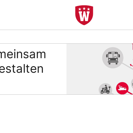
emeinsam
estalten