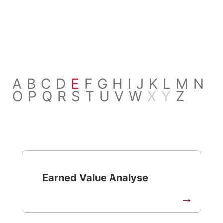
A
B
C
D
E
F
G
H
I
J
K
L
M
N
O
P
Q
R
S
T
U
V
W
X
Y
Z
Earned Value Analyse