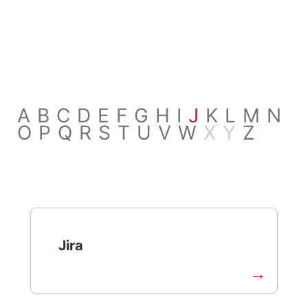
A
B
C
D
E
F
G
H
I
J
K
L
M
N
O
P
Q
R
S
T
U
V
W
X
Y
Z
Jira