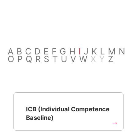
A
B
C
D
E
F
G
H
I
J
K
L
M
N
O
P
Q
R
S
T
U
V
W
X
Y
Z
ICB (Individual Competence
Baseline)